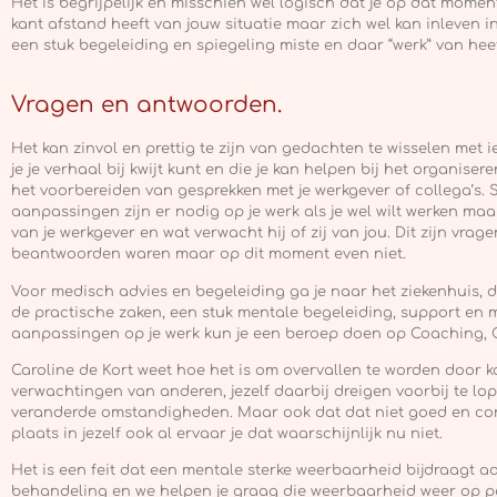
Het is begrijpelijk en misschien wel logisch dat je op dat mom
kant afstand heeft van jouw situatie maar zich wel kan inleven i
een stuk begeleiding en spiegeling miste en daar “werk” van hee
Vragen en antwoorden.
Het kan zinvol en prettig te zijn van gedachten te wisselen met
je je verhaal bij kwijt kunt en die je kan helpen bij het organis
het voorbereiden van gesprekken met je werkgever of collega’s. S
aanpassingen zijn er nodig op je werk als je wel wilt werken maa
van je werkgever en wat verwacht hij of zij van jou. Dit zijn vrage
beantwoorden waren maar op dit moment even niet.
Voor medisch advies en begeleiding ga je naar het ziekenhuis,
de practische zaken, een stuk mentale begeleiding, support en m
aanpassingen op je werk kun je een beroep doen op Coaching, 
Caroline de Kort weet hoe het is om overvallen te worden door k
verwachtingen van anderen, jezelf daarbij dreigen voorbij te l
veranderde omstandigheden. Maar ook dat dat niet goed en constr
plaats in jezelf ook al ervaar je dat waarschijnlijk nu niet.
Het is een feit dat een mentale sterke weerbaarheid bijdraagt 
behandeling en we helpen je graag die weerbaarheid weer op pei