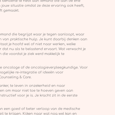
ent behoefte te hebt aan iemand die aan de ene
n jouw situatie omdat ze deze ervaring ook heeft,
ft gemaakt.
 iemand die begrijpt waar je tegen aanloopt, waar
eren van praktische hulp. Je kunt daarbij denken aan
taat je hoofd wel of niet naar werken, welke
r dat nu als te belastend ervaart. Wat verwacht je
n die voordat je ziek werd makkelijk te
 de oncologe of de oncologieverpleegkundige. Voor
ogelijke re-integratie of ideeën voor
Counseling & Care.
anker, te leven in onzekerheid en naar
open om maar niet toe te hoeven geven aan
uctief voor je is. Je kracht zit in de eerste
aan een goed of beter verloop van de medische
l te krijgen. Kijken naar wat nog wel kan en