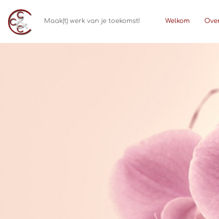
Maak(t) werk van je toekomst!
Welkom
Ove