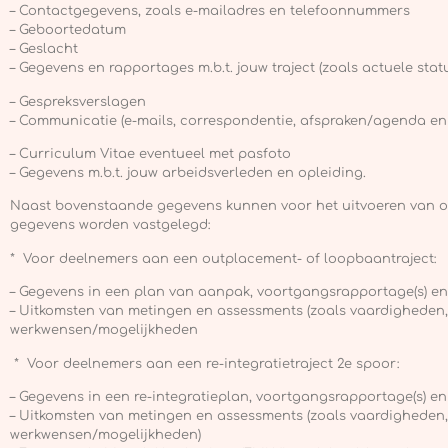
– Contactgegevens, zoals e-mailadres en telefoonnummers
– Geboortedatum
– Geslacht
– Gegevens en rapportages m.b.t. jouw traject (zoals actuele statu
– Gespreksverslagen
– Communicatie (e-mails, correspondentie, afspraken/agenda en
– Curriculum Vitae eventueel met pasfoto
– Gegevens m.b.t. jouw arbeidsverleden en opleiding.
Naast bovenstaande gegevens kunnen voor het uitvoeren van 
gegevens worden vastgelegd:
* Voor deelnemers aan een outplacement- of loopbaantraject:
– Gegevens in een plan van aanpak, voortgangsrapportage(s) e
– Uitkomsten van metingen en assessments (zoals vaardigheden, 
werkwensen/mogelijkheden
* Voor deelnemers aan een re-integratietraject 2e spoor:
– Gegevens in een re-integratieplan, voortgangsrapportage(s) e
– Uitkomsten van metingen en assessments (zoals vaardigheden, g
werkwensen/mogelijkheden)