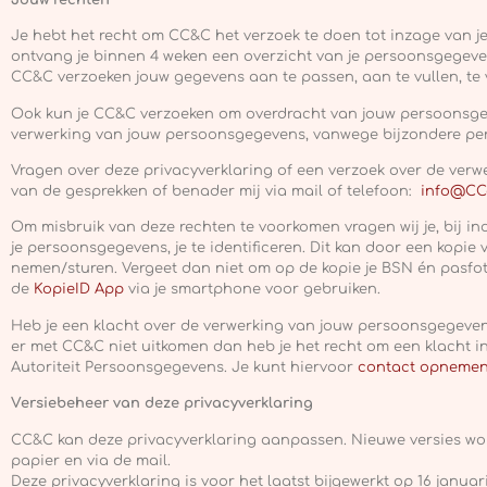
Je hebt het recht om CC&C het verzoek te doen tot inzage van 
ontvang je binnen 4 weken een overzicht van je persoonsgegeven
CC&C verzoeken jouw gegevens aan te passen, aan te vullen, te 
Ook kun je CC&C verzoeken om overdracht van jouw persoonsge
verwerking van jouw persoonsgegevens, vanwege bijzondere pe
Vragen over deze privacyverklaring of een verzoek over de verw
van de gesprekken of benader mij via mail of telefoon:
info@CC
Om misbruik van deze rechten te voorkomen vragen wij je, bij i
je persoonsgegevens, je te identificeren. Dit kan door een kopie 
nemen/sturen. Vergeet dan niet om op de kopie je BSN én pasfot
de
KopieID App
via je smartphone voor gebruiken.
Heb je een klacht over de verwerking van jouw persoonsgegeven
er met CC&C niet uitkomen dan heb je het recht om een klacht in
Autoriteit Persoonsgegevens. Je kunt hiervoor
contact opnemen 
Versiebeheer van deze privacyverklaring
CC&C kan deze privacyverklaring aanpassen. Nieuwe versies wo
papier en via de mail.
Deze privacyverklaring is voor het laatst bijgewerkt op 16 januar