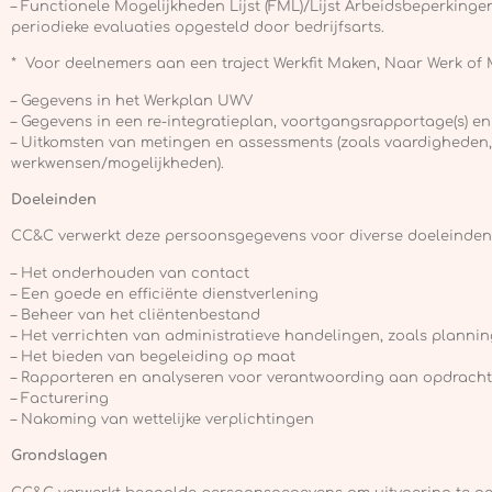
– Functionele Mogelijkheden Lijst (FML)/Lijst Arbeidsbeperking
periodieke evaluaties opgesteld door bedrijfsarts.
* Voor deelnemers aan een traject Werkfit Maken, Naar Werk of
– Gegevens in het Werkplan UWV
– Gegevens in een re-integratieplan, voortgangsrapportage(s) e
– Uitkomsten van metingen en assessments (zoals vaardigheden, 
werkwensen/mogelijkheden).
Doeleinden
CC&C verwerkt deze persoonsgegevens voor diverse doeleinden,
– Het onderhouden van contact
– Een goede en efficiënte dienstverlening
– Beheer van het cliëntenbestand
– Het verrichten van administratieve handelingen, zoals planni
– Het bieden van begeleiding op maat
– Rapporteren en analyseren voor verantwoording aan opdrachtg
– Facturering
– Nakoming van wettelijke verplichtingen
Grondslagen