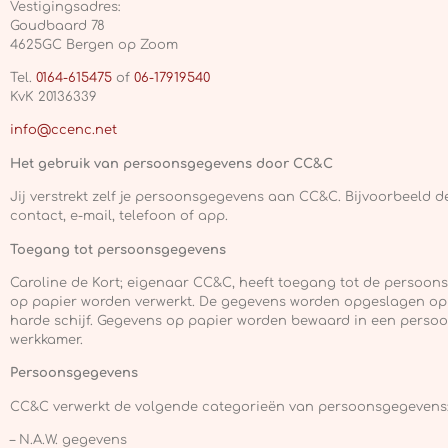
Vestigingsadres:
Goudbaard 78
4625GC Bergen op Zoom
Tel.
0164-615475
of
06-17919540
KvK 20136339
info@ccenc.net
Het gebruik van persoonsgegevens door CC&C
Jij verstrekt zelf je persoonsgegevens aan CC&C. Bijvoorbeeld de
contact, e-mail, telefoon of app.
Toegang tot persoonsgegevens
Caroline de Kort; eigenaar CC&C, heeft toegang tot de persoonsg
op papier worden verwerkt. De gegevens worden opgeslagen op e
harde schijf. Gegevens op papier worden bewaard in een pers
werkkamer.
Persoonsgegevens
CC&C verwerkt de volgende categorieën van persoonsgegevens
– N.A.W. gegevens