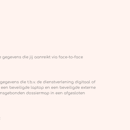
 gegevens die jij aanreikt via face-to-face
egevens die t.b.v. de dienstverlening digitaal of
en beveiligde laptop en een beveiligde externe
oonsgebonden dossiermap in een afgesloten
: