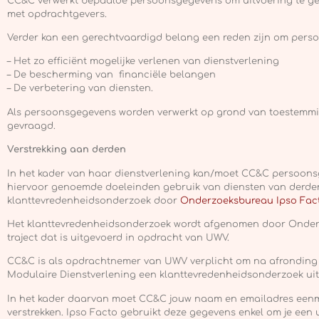
CC&C verwerkt bepaalde persoonsgegevens om uitvoering te ge
met opdrachtgevers.
Verder kan een gerechtvaardigd belang een reden zijn om perso
– Het zo efficiënt mogelijke verlenen van dienstverlening
– De bescherming van financiële belangen
– De verbetering van diensten.
Als persoonsgegevens worden verwerkt op grond van toestemmi
gevraagd.
Verstrekking aan derden
In het kader van haar dienstverlening kan/moet CC&C persoons
hiervoor genoemde doeleinden gebruik van diensten van derden 
klanttevredenheidsonderzoek door
Onderzoeksbureau Ipso Fac
Het klanttevredenheidsonderzoek wordt afgenomen door Onder
traject dat is uitgevoerd in opdracht van UWV.
CC&C is als opdrachtnemer van UWV verplicht om na afronding v
Modulaire Dienstverlening een klanttevredenheidsonderzoek uit
In het kader daarvan moet CC&C jouw naam en emailadres een
verstrekken. Ipso Facto gebruikt deze gegevens enkel om je een 