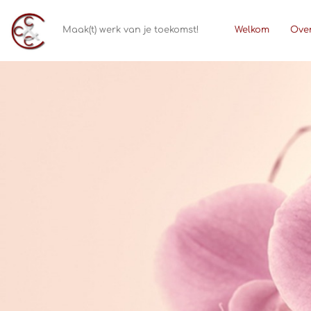
Maak(t) werk van je toekomst!
Welkom
Ove